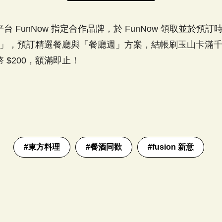
 FunNow 指定合作品牌，於 FunNow 領取並於預
W」，預訂精選餐廳與「餐廳週」方案，結帳刷玉山卡滿千即
 $200，額滿即止！
#
東方料理
#
餐酒同歡
#
fusion 新意