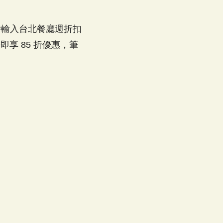
訂時輸入台北餐廳週折扣
享 85 折優惠，筆