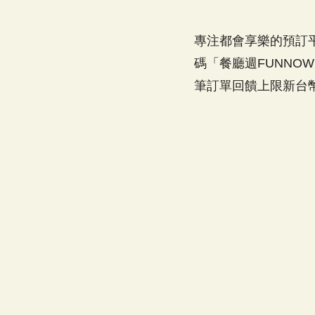
專注都會享樂的預訂平台
碼「餐廳週FUNNO
筆訂單回饋上限新台幣