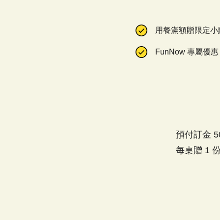
用餐滿額贈限定小
FunNow 專屬優惠
預付訂金 
每桌贈 1 