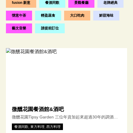
fusion 新意
餐酒同歡
景觀餐廳
老牌經典
愜意午茶
輕盈蔬食
大口吃肉
鮮甜海味
藝文音樂
請提前訂位
微醺花園餐酒館&酒吧
微醺花園Tipsy Garden 三位年資加起來超過30年的調酒
師，過去來自不同領域 一個巧妙緣分組合再一起，在大稻
餐酒同歡, 東方料理, 西方料理
埕/迪化街創立了微醺花園 打造台北大同區最Chill餐酒館/酒