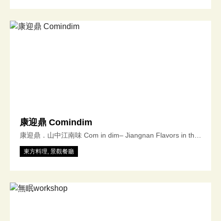
吧，一個不設限的空間。 天花板長達五公尺的乾燥花超過
70%花藝佈置 花藝植物帶有靈魂及生命 來過的客人/朋友都
可以釋放壓力充滿電的離開。 我們不是網美店，我們是實力
店。 不管是餐點還是調酒回歸到『餐』『飲』的本質 就是
客人講出：哇！好好吃！好好喝！下次我還要再來。 我們都
認為酒吧必須要有 歸屬感 / 溫度 / 一個人也願意來的酒吧才
是真正的酒吧！ 歡迎來跟我們分享你的喜怒哀樂 『微醺精
神』 微醺是理想，會醉是現實 西區第一首選餐酒館｜酒吧
品牌 大稻埕/迪化街最Chill餐酒館｜酒吧 四種場域，不同體
驗 2F微醺花園餐酒館｜酒吧 （延平總店） 4F微醺花園天臺
康迎鼎 Comindim
（包場專用） 微醺花園大稻埕碼頭貨櫃部（大稻埕碼頭貨櫃
康迎鼎．山中江南味 Com in dim– Jiangnan Flavors in the
市集） 微醺三寶：茶酒｜生蠔｜炒水餃
Misty Mountains 康迎鼎位於台北陽明山的美軍宿舍群，主
東方料理, 景觀餐廳
打江浙經典料理與精緻滬式點心。 Kang Ying Ding is
nestled in the historic U.S. Military Housing complex on
Yangmingshan, Taipei, specializing in classic Jiangsu-
Zhejiang cuisine and refined Shanghai-style dim sum. 我
們選用台灣在地的優質食材，如鹿野皇金雞、宜蘭鮮撈海鮮
與埔里紹興酒， 每日手工現做，以細膩火候與傳統工序，重