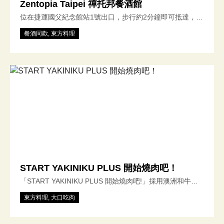
Zentopia Taipei 禪托邦餐酒館
位在捷運國父紀念館站1號出口，步行約2分鐘即可抵達，佔
地超過200坪以上的餐酒館，主打中式融合賽博龐克的風
餐酒同歡, 東方料理
格，從絢爛的燈牆裝飾到環繞著迷人燈光的吧台，每一處細
節都展現著獨特感，這裡的餐點不僅以外觀精緻著稱，由米
其林集團主廚為您帶來創意中式料理餐酒，結合了多層次的
口味，開啟一場視覺與味覺的雙重享受。每週三、五、六還
有表演駐唱，無論是與朋友相聚，或是享受浪漫晚餐，都將
為您打造難忘的用餐時光。
START YAKINIKU PLUS 開始燒肉吧！
「START YAKINIKU PLUS 開始燒肉吧!」採用澳洲和牛等
級M8-9及日本A5等級宮崎和牛，提供「吧台」及「包廂」
東方料理, 大口吃肉
兩種不同的座位區域並提供專屬專業的燒肉服務，堅持炭火
燒烤的方式，只為了將「日式燒肉之美味」傳達給熱愛美食