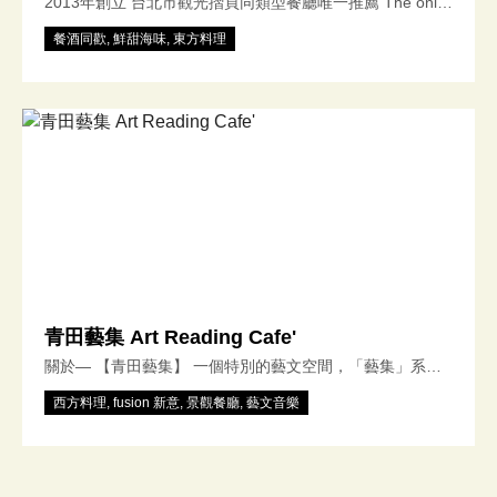
2013年創立 台北市觀光摺頁同類型餐廳唯一推薦 The only
izakaya restaurant listed on the Taipei vistor guide. 타이베
餐酒同歡, 鮮甜海味, 東方料理
이 관광 가이드 단독 게재! 현지의 맛과 분위기를 즐길 수 있
는 이자카야 ‘무진장’ 관광객들에게도 큰 인기를 끌고 있는,
타이베이에서 꼭 방문해야 할 곳입니다. 台北観光ガイド唯
一掲載！ 本場の味と雰囲気が楽しめる居酒屋『無尽蔵』
観光客にも大人気の、台北で訪れるべき一軒です。
青田藝集 Art Reading Cafe'
關於— 【青田藝集】 一個特別的藝文空間，「藝集」系列
的第一家店。「藝集」系列店源自一個夢想，希望能以餐飲
西方料理, fusion 新意, 景觀餐廳, 藝文音樂
及藝文活動來深化台灣的巷弄文化。