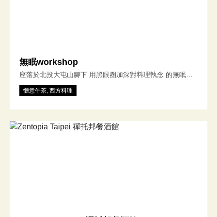
現江南料理的溫潤與詩意。 We use premium local
ingredients—such as Luye royal chicken, fresh Yilan
seafood, and aged Shaoxing wine from Puli— combined
with time-honored cooking methods to deliver the warmth
and subtlety of Jiangnan cuisine. 從一籠湯汁飽滿的小籠
無眠workshop
包、一道低溫冰鎮的紹興醉雞， 到一鍋山中暖湯，我們希望
座落於北投大屯山腳下 用黑眼圈加深對料理執念 的無眠
每一位來訪的客人， 都能在霧氣繚繞中，品味人情與風土的
workshop 提供自製甜點與異國料理 透過主廚旅遊各地的體
深刻。 From a basket of juicy soup dumplings to a chilled
愜意午茶, 西方料理
驗觀察 將多年西餐烹調經驗融合其中 每日親自採購市場新
Shaoxing drunken chicken or a soul-warming chicken
鮮食材 打造出有溫度的料理美食 無眠擁有好喝咖啡與溫暖
soup, we invite each guest to enjoy a flavorful journey
甜點 輕工業風的裝潢 在開放式廚房的香氣氛圍中 一同來場
through the heart of Jiangnan—right here in the misty
美食嘉年華吧
mountains of Taipei.