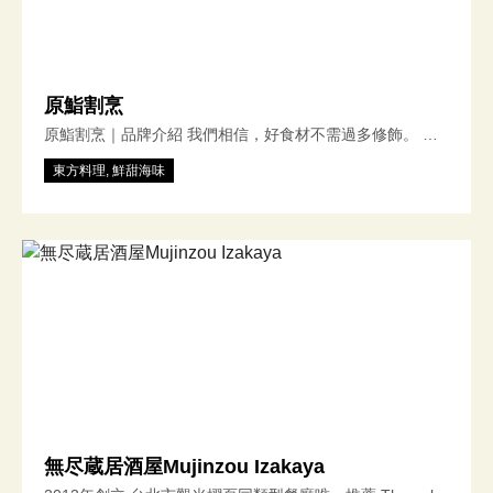
原鮨割烹
原鮨割烹｜品牌介紹 我們相信，好食材不需過多修飾。 原
鮨割烹以當令漁獲與旬味為主角，料理只為襯托其原味。 不
東方料理, 鮮甜海味
預設菜單，順應季節與靈感，用一雙手，做出當下最適合的
那一道。 尊重食材，也尊重來到這裡的你。
無尽蔵居酒屋Mujinzou Izakaya