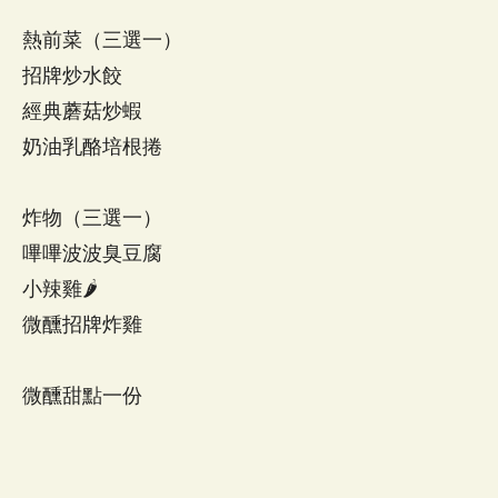
熱前菜（三選一）
招牌炒水餃
經典蘑菇炒蝦
奶油乳酪培根捲
炸物（三選一）
嗶嗶波波臭豆腐
小辣雞🌶️
微醺招牌炸雞
微醺甜點一份