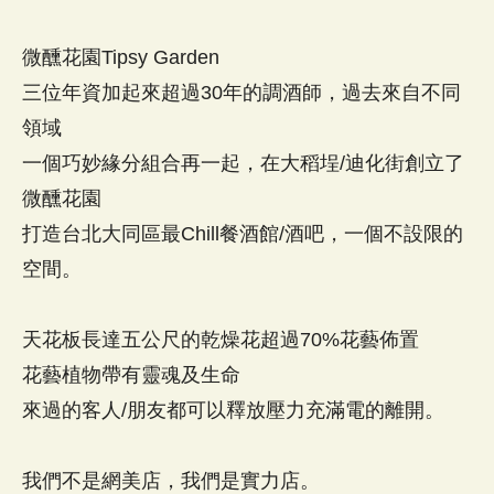
微醺花園Tipsy Garden
三位年資加起來超過30年的調酒師，過去來自不同
領域
一個巧妙緣分組合再一起，在大稻埕/迪化街創立了
微醺花園
打造台北大同區最Chill餐酒館/酒吧，一個不設限的
空間。
天花板長達五公尺的乾燥花超過70%花藝佈置
花藝植物帶有靈魂及生命
來過的客人/朋友都可以釋放壓力充滿電的離開。
我們不是網美店，我們是實力店。