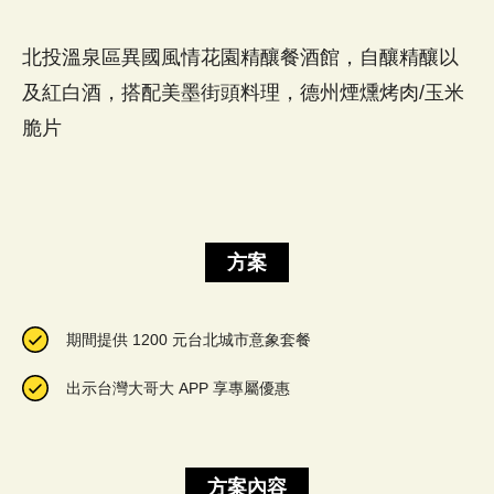
北投溫泉區異國風情花園精釀餐酒館，自釀精釀以
及紅白酒，搭配美墨街頭料理，德州煙燻烤肉/玉米
脆片
方案
期間提供 1200 元台北城市意象套餐
出示台灣大哥大 APP 享專屬優惠
方案內容