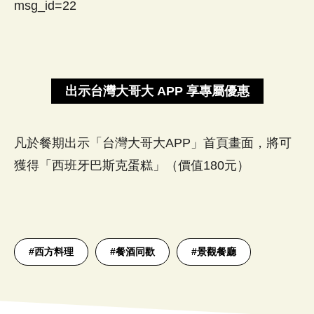
msg_id=22
出示台灣大哥大 APP 享專屬優惠
凡於餐期出示「台灣大哥大APP」首頁畫面，將可
獲得「西班牙巴斯克蛋糕」（價值180元）
#
西方料理
#
餐酒同歡
#
景觀餐廳