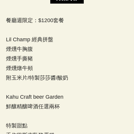
餐廳週限定：$1200套餐
Lil Champ 經典拼盤
煙燻牛胸腹
煙燻手撕豬
煙燻燉牛頰
附玉米片/特製莎莎醬/酸奶
Kahu Craft beer Garden
鮮釀精釀啤酒任選兩杯
特製甜點