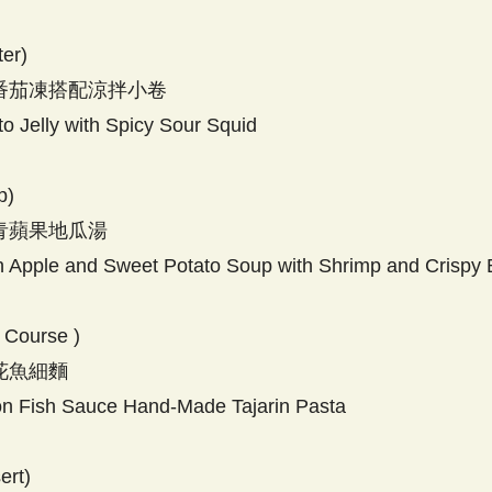
ter)
番茄凍搭配涼拌小卷
o Jelly with Spicy Sour Squid
p)
青蘋果地瓜湯
 Apple and Sweet Potato Soup with Shrimp and Crispy
 Course )
花魚細麵
on Fish Sauce Hand-Made Tajarin Pasta
ert)