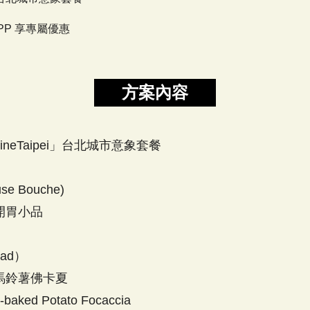
PP 享專屬優惠
方案內容
fineTaipei」台北城市意象套餐
use Bouche)
開胃小品
ead）
馬鈴薯佛卡夏
-baked Potato Focaccia