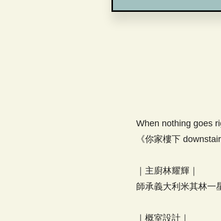
When nothing goes ri
《你家樓下 downs
｜主廚林耀輝｜
師承義大利米其林一
｜概室設計｜