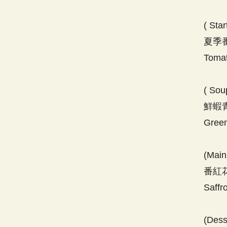
( Star
夏季
Tomat
( Sou
鮮蝦
Green
(Main
番紅
Saffr
(Dess