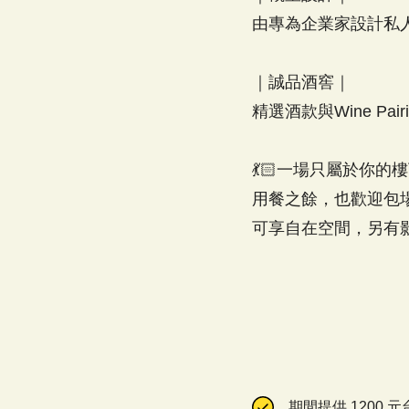
由專為企業家設計私
｜誠品酒窖｜
精選酒款與Wine P
💃🏻一場只屬於你的樓
用餐之餘，也歡迎包
期間提供 1200