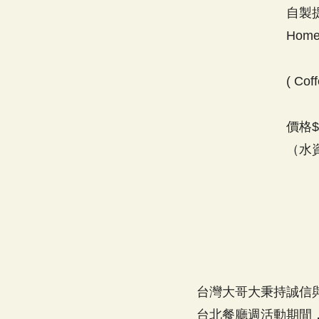
自製
Home
( Coff
價格$
（水
台灣大哥大秉持誠信與
台北餐廳週活動期間，