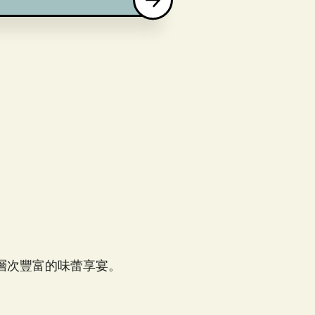
層次豐富的味蕾享宴。