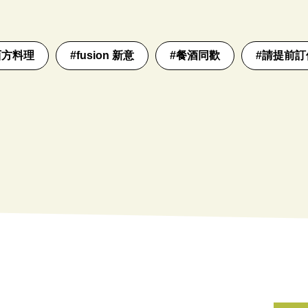
西方料理
#
fusion 新意
#
餐酒同歡
#
請提前訂