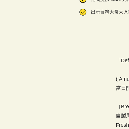
出示台灣大哥大 A
「De
( Am
當日
（Br
自製
Fresh