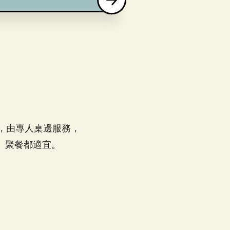
燒烤，由專人桌邊服務，
、聚餐都適宜。