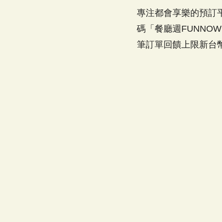
專注都會享樂的預訂平台
碼「餐廳週FUNNO
筆訂單回饋上限新台幣