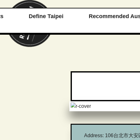
ts
Define Taipei
Recommended Aust
Address:
106台北市大