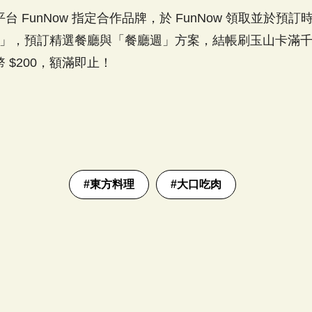
 FunNow 指定合作品牌，於 FunNow 領取並於預
W」，預訂精選餐廳與「餐廳週」方案，結帳刷玉山卡滿千即
 $200，額滿即止！
#
東方料理
#
大口吃肉