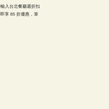
訂時輸入台北餐廳週折扣
享 85 折優惠，筆