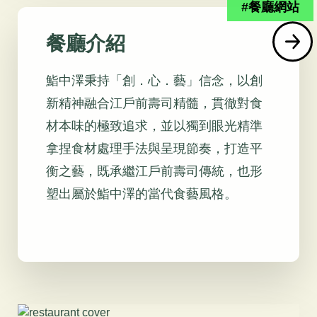
#餐廳網站
餐廳介紹
鮨中澤秉持「創．心．藝」信念，以創
新精神融合江戶前壽司精髓，貫徹對食
材本味的極致追求，並以獨到眼光精準
拿捏食材處理手法與呈現節奏，打造平
衡之藝，既承繼江戶前壽司傳統，也形
塑出屬於鮨中澤的當代食藝風格。