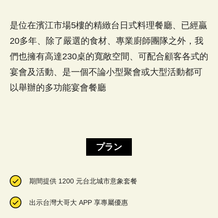
是位在濱江市場5樓的精緻台日式料理餐廳、已經贏
20多年、除了嚴選的食材、專業廚師團隊之外，我
們也擁有高達230桌的寬敞空間、可配合顧客各式的
宴會及活動、是一個不論小型聚會或大型活動都可
以舉辦的多功能宴會餐廳
プラン
期間提供 1200 元台北城市意象套餐
出示台灣大哥大 APP 享專屬優惠