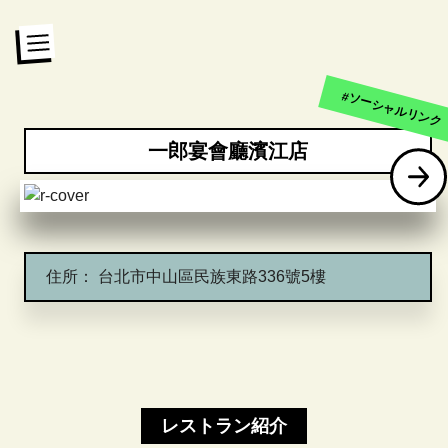
#ソーシャルリンク
一郎宴會廳濱江店
住所：
台北市中山區民族東路336號5樓
レストラン紹介