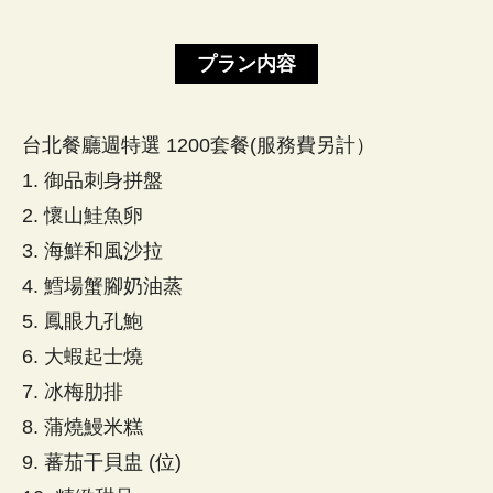
プラン内容
台北餐廳週特選 1200套餐(服務費另計）
1. 御品刺身拼盤
2. 懷山鮭魚卵
3. 海鮮和風沙拉
4. 鱈場蟹腳奶油蒸
5. 鳳眼九孔鮑
6. 大蝦起士燒
7. 冰梅肋排
8. 蒲燒鰻米糕
9. 蕃茄干貝盅 (位)