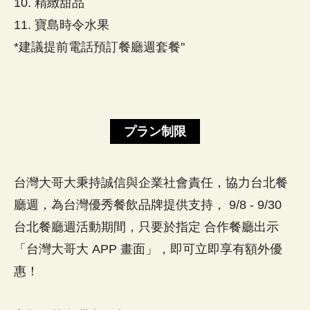
10. 精緻甜品
11. 寶島時令水果
*建議提前電話預訂餐廳週套餐"
プラン制限
台灣大哥大秉持誠信與企業社會責任，協力台北餐
廳週，為台灣優秀餐飲品牌提供支持， 9/8 - 9/30
台北餐廳週活動期間，只要於指定 合作餐廳出示
「台灣大哥大 APP 畫面」，即可立即享有額外優
惠！