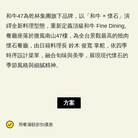
和牛47為乾杯集團旗下品牌，以「和牛 × 懷石」演
繹全新料理型態，重新定義頂級和牛 Fine Dining。
餐廳座落於微風南山47樓，為全台景觀最高的燒肉
懷石餐廳，由日籍料理長 鈴木 俊寬 掌舵，依四季
時序設計菜單，融合旬味與美學，展現現代懷石的
季節風格與細膩精神。​
方案
用餐滿額折扣優惠