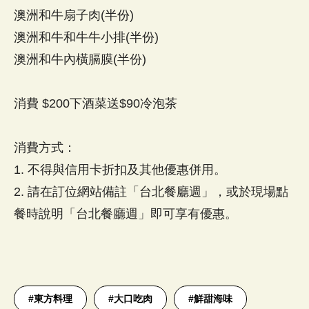
澳洲和牛扇子肉(半份)
澳洲和牛和牛牛小排(半份)
澳洲和牛內橫膈膜(半份)
消費 $200下酒菜送$90冷泡茶
消費方式：
1. 不得與信用卡折扣及其他優惠併用。
2. 請在訂位網站備註「台北餐廳週」，或於現場點
餐時說明「台北餐廳週」即可享有優惠。
#
東方料理
#
大口吃肉
#
鮮甜海味