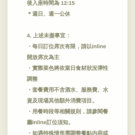
後入座時間為 12:15
＊週日、週一公休
4. 上述未盡事宜：
・每日訂位席次有限，請以inline
開放席次為主
・實際菜色將依當日食材狀況彈性
調整
・套餐費用不含酒水、服務費、水
資及現場其他額外消費項目。
・用餐時段等相關規則，請參閱餐
廳inline訂位須知。
・如遇特殊情形需調整餐點內容或