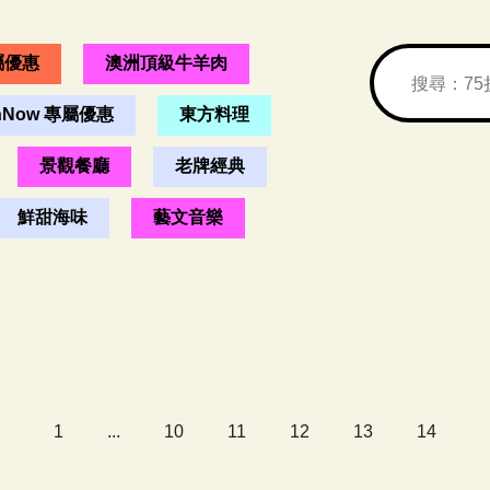
屬優惠
澳洲頂級牛羊肉
nNow 專屬優惠
東方料理
景觀餐廳
老牌經典
鮮甜海味
藝文音樂
1
...
10
11
12
13
14