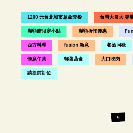
1200 元台北城市意象套餐
台灣大哥大 專
滿額贈限定小點
滿額折扣優惠
Fu
西方料理
fusion 新意
餐酒同歡
愜意午茶
輕盈蔬食
大口吃肉
請提前訂位